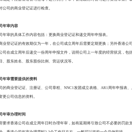
对公司的商业登记证进行检查。
司年审内容
司年审的具体工作内容包括：更换商业登记证和递交周年申报表。
商业登记证的有效期仅为一年，在公司成立周年后需要定期更换；另外香港公
公司在成立周年后递交一份周年申报文件，说明公司上一年度的经营状况，包
目、股东姓名、股东股份比例、营运状况等。
司年审需要提供的资料
司的商业登记证、注册证、公司章程、
NNC1
发团成立表格、
AR1
周年申报表、
变更公司信息的资料。
司年审办理时间
府要求香港公司在成立周年日时办理年审，如有延期将引致公司不必要的罚款
险。香港公司年审办理需时
2-3
个工作日左右，一般可以提前一个月做安排。