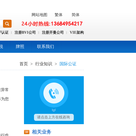
网站地图
繁体
简体
牙认证
注册BVI公司
注册开曼公司
VIE架构
税
牌照
联系我们
首页
>
行业知识
>
国际公证
营异常
际为您
相关业务
银行也