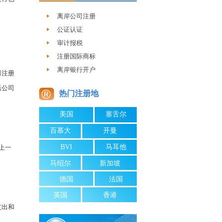
离岸公司注册
公证认证
审计报税
注册国际商标
离岸银行开户
司注册
括公司
热门注册地
美国
塞舌尔
百慕大
开曼
BVI
马耳他
上一
马绍尔
新加坡
德国
法国
英国
香港
支出和