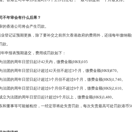
司不年审会有什么后果？
审的香港公司将会产生罚款。
商业登记证预期更换，除了要补交之前所欠香港政府的费用外，还须每年缴纳额
罚款。
周年申报表预期递交，费用或罚款如下：
为法团的周年日翌日起计
42
天内，缴费金额
(HK$)105
为法团的周年日翌日起计超过
42
天但不超过
3
个月，缴费金额
(HK$)870
。
为法团的周年日翌日起计超过
3
个月但不超过
6
个月，缴费金额
(HK$)1,740
。
为法团的周年日翌日起计超过
6
个月但不超过
9
个月，缴费金额
(HK$)2,610
。
成立为法团的周年日翌日起计超过
9
个月以上，缴费金额
(HK$)3,480
。
东和董事等可能被检控，一经定罪将处失责罚款，每次失责最高可处罚款港币
5