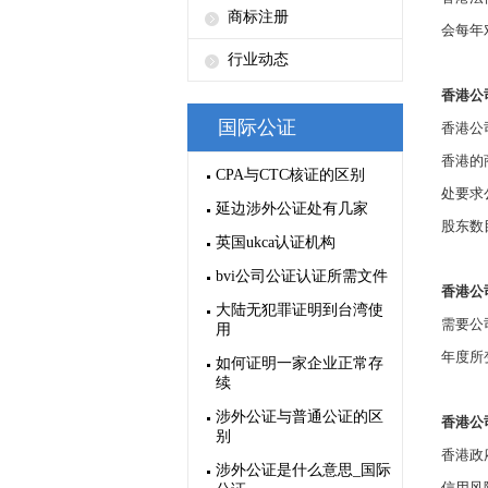
商标注册
会每年
行业动态
香港公
国际公证
香港公
香港的
CPA与CTC核证的区别
处要求
延边涉外公证处有几家
股东数
英国ukca认证机构
bvi公司公证认证所需文件
香港公
大陆无犯罪证明到台湾使
需要公
用
年度所
如何证明一家企业正常存
续
涉外公证与普通公证的区
香港公
别
香港政
涉外公证是什么意思_国际
信用风