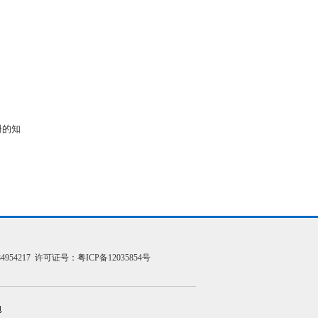
册的知
954217 许可证号：
粤ICP备12035854号