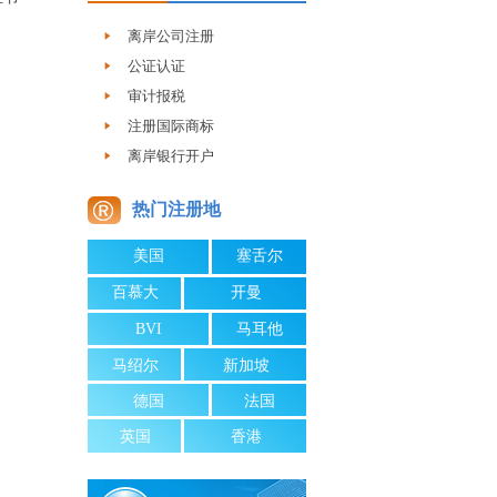
离岸公司注册
公证认证
审计报税
注册国际商标
离岸银行开户
热门注册地
美国
塞舌尔
百慕大
开曼
BVI
马耳他
马绍尔
新加坡
德国
法国
英国
香港