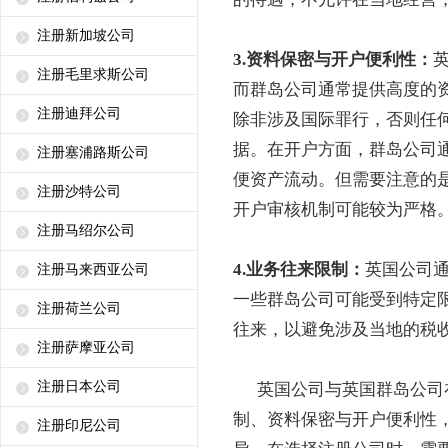
注册新加坡公司
3.资料保密与开户便利性：
注册毛里求斯公司
而群岛公司通常提供高度的
注册迪拜公司
除非涉及国际罪行，否则任
据。在开户方面，群岛公司
注册塞浦路斯公司
便资产流动。但需要注意的
注册沙特公司
开户审核机制可能较为严格
注册马绍尔公司
4.业务往来限制：
英国公司
注册马来西亚公司
一些群岛公司可能受到特定
注册荷兰公司
往来，以避免涉及当地的税
注册萨摩亚公司
注册日本公司
英国公司与英国群岛公司在
制、资料保密与开户便利性
注册印尼公司