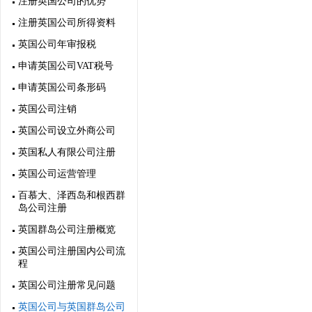
注册英国公司的优势
注册英国公司所得资料
英国公司年审报税
申请英国公司VAT税号
申请英国公司条形码
英国公司注销
英国公司设立外商公司
英国私人有限公司注册
英国公司运营管理
百慕大、泽西岛和根西群
岛公司注册
英国群岛公司注册概览
英国公司注册国内公司流
程
英国公司注册常见问题
英国公司与英国群岛公司