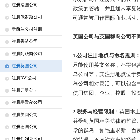
注册法国公司
政策的管辖，并且通常享受
注册俄罗斯公司
司通常被用作国际商业活动
新西兰公司注册
英国公司与英国群岛公司不
注册香港公司
注册阿联酋公司
1.公司注册地点与命名规则
只能使用英文名称，不得包
注册英国公司
岛公司等，其注册地点位于
注册BVI公司
岛公司相对灵活，可以包含
注册开曼公司
使用集团、企业、控股、投
注册塞舌尔公司
2.税务与经营限制：
英国本
注册美国公司
并受到英国相关法律的监管
注册德国公司
堂的群岛，如毛里求斯、百
注册伯利兹公司
的待遇，不允许在当地经营