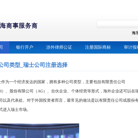
海
司
银行开户
涉外律师公证
注册国际商标
审计报
公司类型_瑞士公司注册选择
为一个经济发达的国家，拥有多种公司类型，主要包括有限责任公司
bH）、股份有限公司（AG）、合伙企业、个体经营等形式，海外企业还可以在
司以及代表处。对于外国投资者而言，最常见的做法是以有限责任公司或股份
式进入瑞士市场。