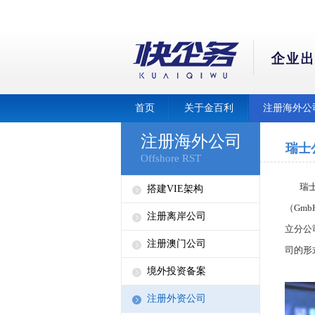
首页
关于金百利
注册海外公
注册海外公司
瑞士
Offshore RST
瑞士作
搭建VIE架构
（Gm
注册离岸公司
立分公
注册澳门公司
司的形
境外投资备案
注册外资公司