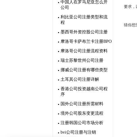
中国人在罗马尼亚怎么开
要求，
公司
利比亚公司注册类型和流
程
猜你想
墨西哥外资控股公司注册
摩洛哥卡萨布兰卡注册BPO
摩洛哥公司注册流程资料
瑞士苏黎世州公司注册
挪威公司注册有哪些类型
土耳其公司注册详解
香港公司投资越南公司程
序
国外公司注册所需材料
境外公司股东变更流程
注册韩国公司市场分析
bvi公司注册与注销