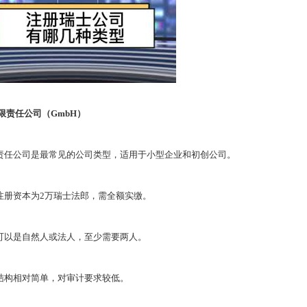
限责任公司（GmbH）
限责任公司是最常见的公司类型，适用于小型企业和初创公司。
低注册资本为2万瑞士法郎，需全额实缴。
东可以是自然人或法人，至少需要两人。
理结构相对简单，对审计要求较低。