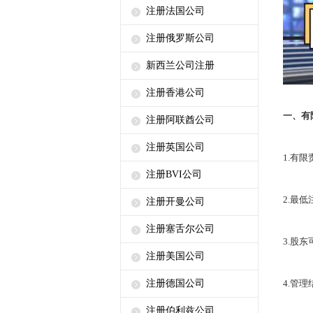
注册法国公司
注册俄罗斯公司
新西兰公司注册
注册香港公司
一、有
注册阿联酋公司
注册英国公司
1.有
注册BVI公司
2.最
注册开曼公司
注册塞舌尔公司
3.股
注册美国公司
注册德国公司
4.管
注册伯利兹公司