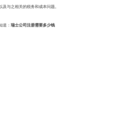
以及与之相关的税务和成本问题。
知道：
瑞士公司注册需要多少钱