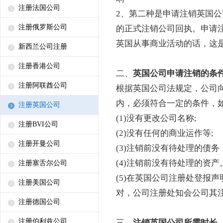
注册法国公司
2、第二种是申请注销英国
注册俄罗斯公司
的正式注销公司回执。申请
英国从事商业活动的话，这
新西兰公司注册
注册香港公司
二、
英国公司申请注销的条
注册阿联酋公司
根据英国公司法规定，公司
内，必须符合一定的条件，
注册英国公司
(1)没有更改公司名称;
注册BVI公司
(2)没有任何的商业运作等;
注册开曼公司
(3)注销前没有待处理的债
(4)注销前没有待处理的资产
注册塞舌尔公司
(5)在英国公司注册处登报
注册美国公司
对，公司注册处知会公司其注
注册德国公司
注册伯利兹公司
三、
注销英国公司所需时长