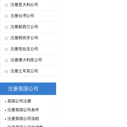
注册意大利公司
注册台湾公司
注册新西兰公司
注册西班牙公司
注册安拉圭公司
注册澳大利亚公司
注册土耳其公司
注册英国公司
英国公司注册
注册英国公司条件
注册英国公司流程