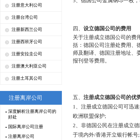
5、德国公司金属钢印一枚
注册意大利公司
注册台湾公司
四、
设立德国公司的费用
注册新西兰公司
关于注册成立德国公司的费
注册西班牙公司
括：德国公司注册处费用、
师及翻译、德国注册地址、
注册安拉圭公司
报刊登等费用。
注册澳大利亚公司
注册土耳其公司
五、
注册成立德国公司的优
注册离岸公司
1、注册成立德国公司可迅
深度解析注册离岸公司的
欧洲联盟保护;
好处
2、非德国公民在注册成立
国际离岸公司注册
于境内外/香港开立银行帐号;
注册离岸公司