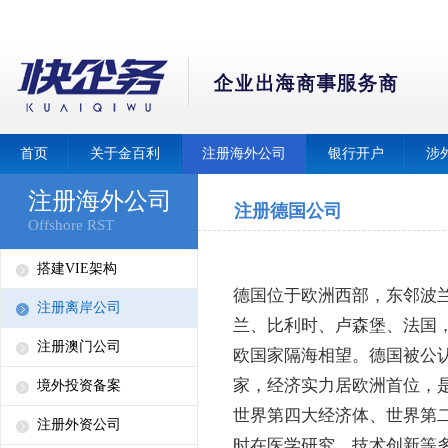
首页
关于金百利
注册海外公司
银行开户
涉
注册海外公司
注册德国公司
Offshore RST
搭建VIE架构
德国位于欧洲西部，东邻波
注册离岸公司
兰、比利时、卢森堡、法国
注册澳门公司
欧国家隔海相望。德国被公
家，经济实力居欧洲首位，
境外投资备案
世界第四大经济体、世界第
注册外资公司
时在医学研究、技术创新等