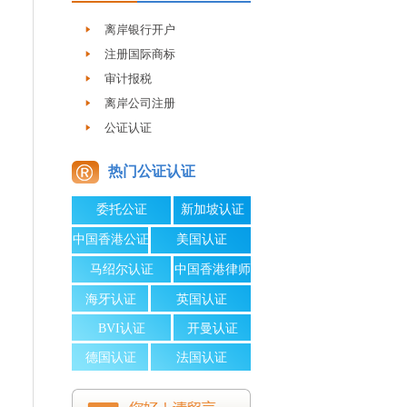
离岸银行开户
注册国际商标
审计报税
离岸公司注册
公证认证
热门公证认证
委托公证
新加坡认证
中国香港公证
美国认证
马绍尔认证
中国香港律师
公证
海牙认证
英国认证
BVI认证
开曼认证
德国认证
法国认证