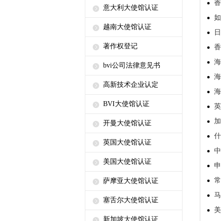
香
意大利大使馆认证
如
越南大使馆认证
日
著作权登记
香
海
bvi公司法律意见书
海
高新技术企业认定
海
BVI大使馆认证
英
加
开曼大使馆认证
什
英国大使馆认证
中
美国大使馆认证
申
常
萨摩亚大使馆认证
马
塞舌尔大使馆认证
美
新加坡大使馆认证