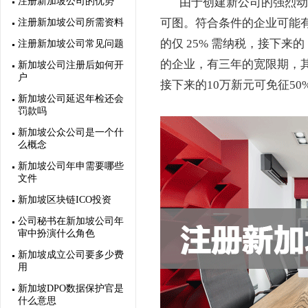
注册新加坡公司的优势
由于创建新公司的强烈动
可图。符合条件的企业可能有资
注册新加坡公司所需资料
的仅 25% 需纳税，接下来的 
注册新加坡公司常见问题
的企业，有三年的宽限期，其
新加坡公司注册后如何开
户
接下来的10万新元可免征50
新加坡公司延迟年检还会
罚款吗
新加坡公众公司是一个什
么概念
新加坡公司年申需要哪些
文件
新加坡区块链ICO投资
公司秘书在新加坡公司年
审中扮演什么角色
新加坡成立公司要多少费
用
新加坡DPO数据保护官是
什么意思