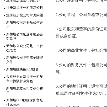
1.公司注册证明：包括公司
注册新加坡公司的优势
注册新加坡公司所需资料
2.公司章程：公司章程或公
注册新加坡公司常见问题
新加坡公司注册后如何开
户
3.公司股东和董事的身份证
新加坡公司延迟年检还会
照或身份证。
罚款吗
新加坡公众公司是一个什
4.公司的商业文件：包括公
么概念
新加坡公司年申需要哪些
文件
5.公司的财务文件：包括公
新加坡区块链ICO投资
等。
公司秘书在新加坡公司年
审中扮演什么角色
6.公司的地址证明：通常可
新加坡成立公司要多少费
用
单或居住证明文件作为地址
新加坡DPO数据保护官是
什么意思