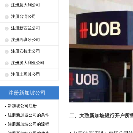
注册意大利公司
注册台湾公司
注册新西兰公司
注册西班牙公司
注册安拉圭公司
注册澳大利亚公司
注册土耳其公司
注册新加坡公司
新加坡公司注册
注册新加坡公司的条件
二、大致新加坡银行开户所
注册新加坡公司的流程