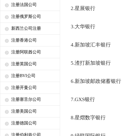
注册法国公司
2.星展银行
注册俄罗斯公司
3.大华银行
新西兰公司注册
注册香港公司
4.新加坡汇丰银行
注册阿联酋公司
5.渣打新加坡银行
注册英国公司
注册BVI公司
6.新加坡邮政储蓄银行
注册开曼公司
7.GXS银行
注册塞舌尔公司
注册美国公司
8.星熠数字银行
注册德国公司
注册伯利兹公司
9.绿联国际银行