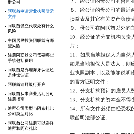
７、经公证的母公司的合同和
册公司
８、经公证的母公司的最近
阿联酋申请营业执照所需
文件
损益表及其它有关资产负债
阿联酋设立代表处有什么
９、母公司在阿联酋以外的
风险
10、经公证的分支机构负责
中国居民投资阿联酋有哪
片；
些风险
11、如果当地担保人为自然
注册阿联酋公司需要哪些
手续包括费用
如果当地担保人是法人，则
阿联酋是办理海牙认证还
业执照副本，以及能够说明
是使馆认证
的官方证明文件；
阿联酋迪拜银行开户
12、分支机构预计的雇员人
阿联酋从事商业活动公司
注册指南
13、分支机构的资本金不得少于
14、所有文件必须由经受权
迪拜公司类型与阿布扎比
公司类型对比
联酋司法部公证。
阿联酋公司注册可以选择
迪拜和阿布扎比