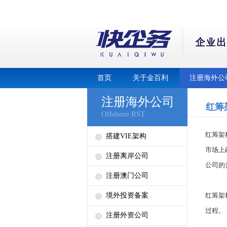
首页
关于金百利
注册海外公
注册海外公司
红筹
Offshore RST
红筹架
搭建VIE架构
市场上
注册离岸公司
公司的
注册澳门公司
境外投资备案
红筹架
过程。
注册外资公司