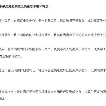
下是红筹架构重组的主要步骤和特点：
建离岸公司：在离岸金融中心注册一家新公司，通常选择开曼群岛，成为离岸子
内企业重组：将中国境内的企业进行重组，将其作为离岸子公司的全资或控股子
产注入：将中国境内的企业的股权、资产、负债等注入到离岸子公司中，使离岸
内企业的母公司。
权转让：在境内进行股权转让，将境内企业的股权转让给离岸子公司，以实现资
外融资或上市：通过离岸子公司在境外资本市场进行融资或上市，以吸引更多的
资本。