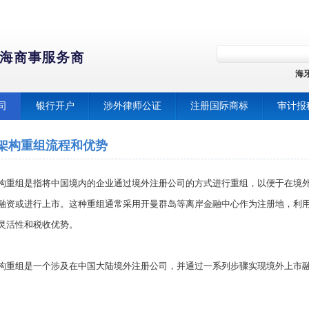
海
司
银行开户
涉外律师公证
注册国际商标
审计报
架构重组流程和优势
构重组是指将中国境内的企业通过境外注册公司的方式进行重组，以便于在境
融资或进行上市。这种重组通常采用开曼群岛等离岸金融中心作为注册地，利
灵活性和税收优势。
构重组是一个涉及在中国大陆境外注册公司，并通过一系列步骤实现境外上市