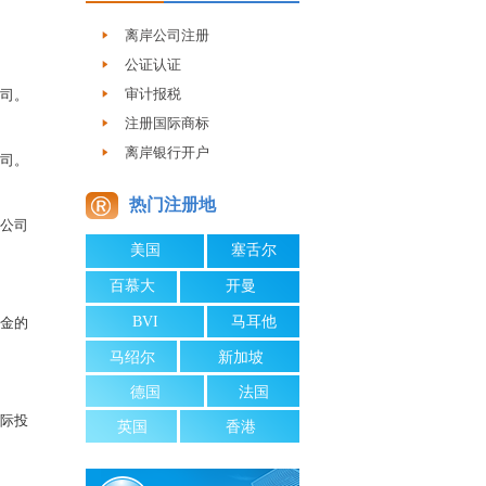
离岸公司注册
公证认证
审计报税
公司。
注册国际商标
离岸银行开户
公司。
热门注册地
子公司
美国
塞舌尔
百慕大
开曼
BVI
马耳他
本金的
马绍尔
新加坡
德国
法国
国际投
英国
香港