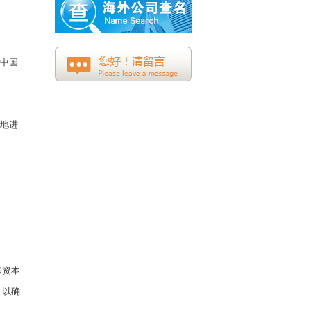
为中国
由地进
和资本
，以确