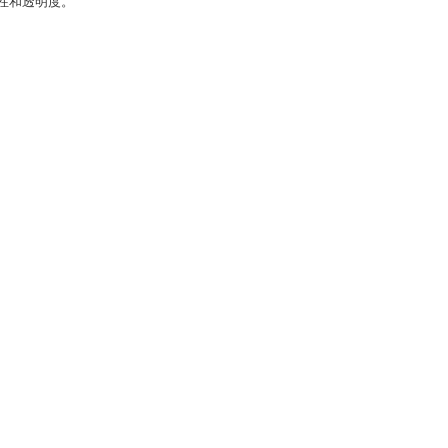
性和透明度。