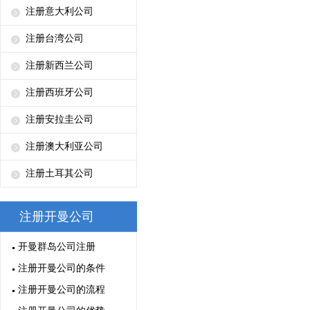
注册意大利公司
注册台湾公司
注册新西兰公司
注册西班牙公司
注册安拉圭公司
注册澳大利亚公司
注册土耳其公司
注册开曼公司
开曼群岛公司注册
注册开曼公司的条件
注册开曼公司的流程