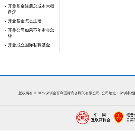
开曼基金注册总成本大概
多少
开曼基金怎么注册
开曼公司如果不年审会怎
样
开曼成立国际私募基金
版权所有 © 2026 深圳金百利国际商务顾问有限公司 公司地址：深圳市福田区福中