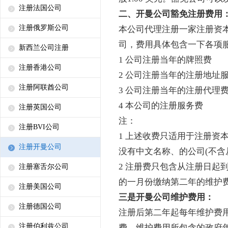
注册法国公司
二、开曼公司豁免注册费用
注册俄罗斯公司
本公司代理注册一家注册资本不
司，费用具体包含一下各项
新西兰公司注册
1 公司注册当年的牌照费
注册香港公司
2 公司注册当年的注册地址
注册阿联酋公司
3 公司注册当年的注册代理
4 本公司的注册服务费
注册英国公司
注：
注册BVI公司
1 上述收费只适用于注册资本
注册开曼公司
没有中文名称、的公司(不含
2 注册费只包含从注册日起
注册塞舌尔公司
的一月份缴纳第二年的维护
注册美国公司
三是开曼公司维护费用：
注册德国公司
注册后第二年起每年维护费
注册伯利兹公司
费。维护费用所包含的政府