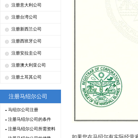
注册意大利公司
注册台湾公司
注册新西兰公司
注册西班牙公司
注册安拉圭公司
注册澳大利亚公司
注册土耳其公司
注册马绍尔公司
马绍尔公司注册
注册马绍尔公司的条件
注册马绍尔公司所需资料
如果您在马绍尔有实际经营