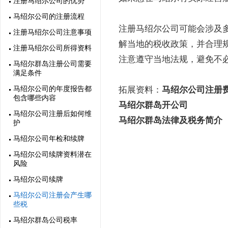
注册马绍尔公司的优势
马绍尔公司的注册流程
注册马绍尔公司可能会涉及
注册马绍尔公司注意事项
解当地的税收政策，并合理
注册马绍尔公司所得资料
注意遵守当地法规，避免不
马绍尔群岛注册公司需要
满足条件
马绍尔公司的年度报告都
拓展资料：
马绍尔公司注册
包含哪些内容
马绍尔群岛开公司
马绍尔公司注册后如何维
马绍尔群岛法律及税务简介
护
马绍尔公司年检和续牌
马绍尔公司续牌资料潜在
风险
马绍尔公司续牌
马绍尔公司注册会产生哪
些税
马绍尔群岛公司税率