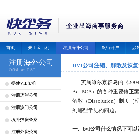
首页
关于金百利
注册海外公司
银行开户
涉
注册海外公司
BVI公司注销、解散及恢
Offshore RST
英属维尔京群岛的《2004年商业
搭建VIE架构
Act BCA）的各种重要修正案
注册离岸公司
解散（Dissolution）
注册澳门公司
到哪些常见的问题。
境外投资备案
一、bvi公司什么情况下可以
注册外资公司