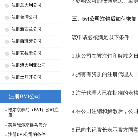
7.影响公司的任何成员、董
注册意大利公司
注册台湾公司
三、bvi公司注销后如何恢复
注册新西兰公司
该申请必须满足以下条件：
注册西班牙公司
注册安拉圭公司
1.该公司在被注销和解散之
注册澳大利亚公司
2.拥有有资质的注册代理人
注册土耳其公司
3.注册代理人已在批准的表
注册BVI公司
维尔京群岛（BVI）公司注
4.在公司注销和解散后，公
册
英属维尔京群岛简介
5.已向书记官长表示官方同
注册BVI公司的条件