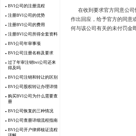
BVI公司的注册流程
在收到要求官方同意公司恢
注册BVI公司的优势
作出回应，给予官方的同意
注册BVI公司的费用
何与该公司有关的未付罚金
注册BVI公司所得全套资料
BVI公司年审事项
BVI公司注册名称及要求
过了年审注销bvi公司还来
得及吗
BVI公司注销和转让的区别
BVI公司股权转让办理详情
购买BVI公司为什么需要查
册
BVI公司恢复的三种情况
BVI公司查册详细流程指南
BVI公司开户律师核证流程
详解