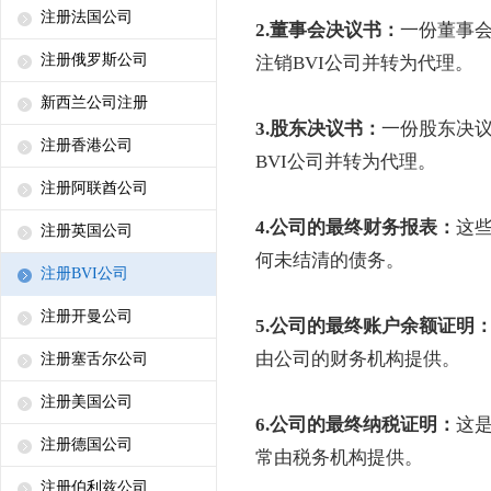
注册法国公司
2.董事会决议书：
一份董事
注册俄罗斯公司
注销BVI公司并转为代理。
新西兰公司注册
3.股东决议书：
一份股东决
注册香港公司
BVI公司并转为代理。
注册阿联酋公司
4.公司的最终财务报表：
这
注册英国公司
何未结清的债务。
注册BVI公司
注册开曼公司
5.公司的最终账户余额证明
由公司的财务机构提供。
注册塞舌尔公司
注册美国公司
6.公司的最终纳税证明：
这
注册德国公司
常由税务机构提供。
注册伯利兹公司