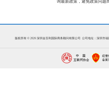
询最新政策，避免政策问题
版权所有 © 2026 深圳金百利国际商务顾问有限公司 公司地址：深圳市福田区福中