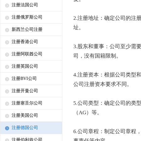
注册法国公司
注册俄罗斯公司
2.注册地址：确定公司的注
址。
新西兰公司注册
注册香港公司
3.股东和董事：公司至少需
注册阿联酋公司
司，没有国籍限制。
注册英国公司
4.注册资本：根据公司类型
注册BVI公司
公司注册资本要求不同。
注册开曼公司
5.公司类型：确定公司的类
注册塞舌尔公司
（AG）等。
注册美国公司
注册德国公司
6.公司章程：制定公司章程
注册伯利兹公司
事责任等内容。