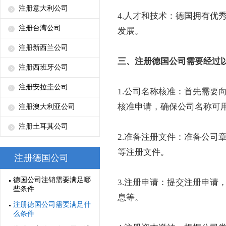
注册意大利公司
4.人才和技术：德国拥有优
注册台湾公司
发展。
注册新西兰公司
三、注册德国公司需要经过
注册西班牙公司
注册安拉圭公司
1.公司名称核准：首先需要
核准申请，确保公司名称可
注册澳大利亚公司
注册土耳其公司
2.准备注册文件：准备公司
等注册文件。
注册德国公司
德国公司注销需要满足哪
3.注册申请：提交注册申请
些条件
息等。
注册德国公司需要满足什
么条件