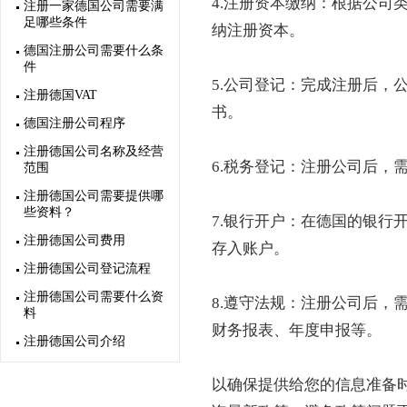
4.注册资本缴纳：根据公司
注册一家德国公司需要满
足哪些条件
纳注册资本。
德国注册公司需要什么条
件
5.公司登记：完成注册后，
注册德国VAT
书。
德国注册公司程序
注册德国公司名称及经营
6.税务登记：注册公司后，
范围
注册德国公司需要提供哪
些资料？
7.银行开户：在德国的银行
注册德国公司费用
存入账户。
注册德国公司登记流程
注册德国公司需要什么资
8.遵守法规：注册公司后，
料
财务报表、年度申报等。
注册德国公司介绍
以确保提供给您的信息准备