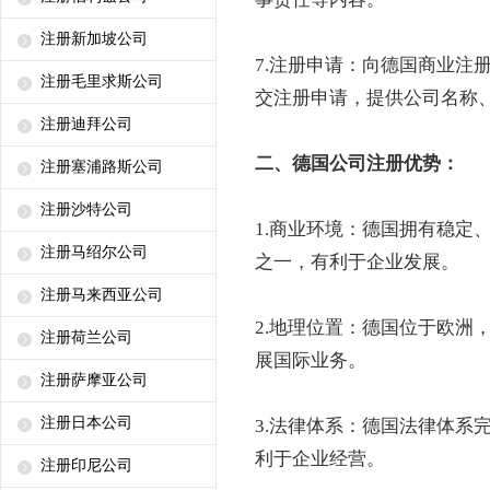
注册新加坡公司
7.注册申请：向德国商业注册局
注册毛里求斯公司
交注册申请，提供公司名称
注册迪拜公司
二、德国公司注册优势：
注册塞浦路斯公司
注册沙特公司
1.商业环境：德国拥有稳定
注册马绍尔公司
之一，有利于企业发展。
注册马来西亚公司
2.地理位置：德国位于欧洲
注册荷兰公司
展国际业务。
注册萨摩亚公司
注册日本公司
3.法律体系：德国法律体系
利于企业经营。
注册印尼公司