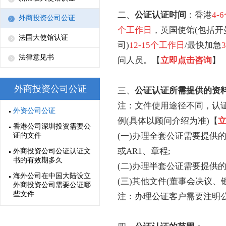
二、
公证认证时间
：香港
4-
外商投资公司公证
个工作日
，英国使馆(包括开
法国大使馆认证
司)
12-15个工作日
/最快加急
法律意见书
问人员。
【
立即点击咨询
】
外商投资公司公证
三、
公证认证所需提供的资
注：文件使用途径不同，认
外资公司公证
例(具体以顾问介绍为准)
【
香港公司深圳投资需要公
(一)办理全套公证需要提供
证的文件
或AR1、章程;
外商投资公司公证认证文
书的有效期多久
(二)办理半套公证需要提供
海外公司在中国大陆设立
(三)其他文件(董事会决议
外商投资公司需要公证哪
些文件
注：办理公证客户需要注明