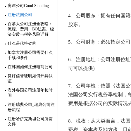
离岸公司Good Standing
注册法国公司
4、公司股东：拥有任何国
百慕大公司注册全攻略：
股东。
流程、费用、BO法案、经
济实质与税务风险详解
5、公司财务：必须指定公司
什么是代持架构
加拿大注册公司需要什么
手续和条件
6、注册地址：公司注册位址
在韩国如何注册电商公司
司可以提供)
良好信誉证明如何开具认
证
7、公司年检：依照《法国
海外各国公司注册年检时
法国公司实行税务季检制，
间
费用是根据公司的实际情况
注册瑞典公司_瑞典公司注
册流程
注册哈萨克斯坦公司所需
8、税收：从大类而言，法
文件
费税、资本税及地方税。目前