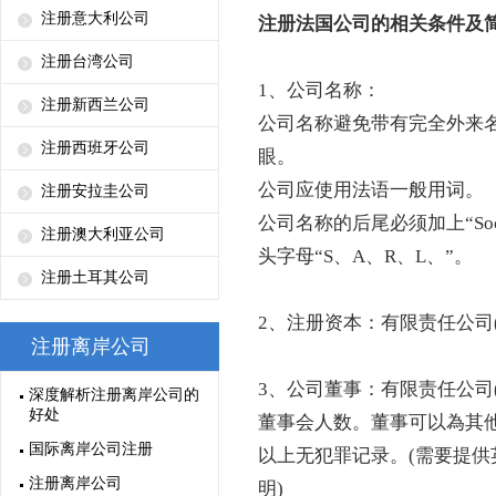
注册意大利公司
注册法国公司的相关条件及
注册台湾公司
1、公司名称：
注册新西兰公司
公司名称避免带有完全外来名
注册西班牙公司
眼。
公司应使用法语一般用词。
注册安拉圭公司
公司名称的后尾必须加上“Société à
注册澳大利亚公司
头字母“S、A、R、L、”。
注册土耳其公司
2、注册资本：有限责任公司(S
注册离岸公司
3、公司董事：有限责任公司(
深度解析注册离岸公司的
好处
董事会人数。董事可以為其他
国际离岸公司注册
以上无犯罪记录。(需要提
注册离岸公司
明)