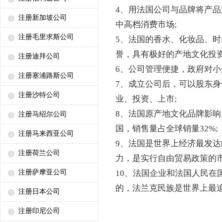
4、用法国公司与品牌将产
注册新加坡公司
中高档消费市场;
注册毛里求斯公司
5、法国的香水、化妆品、
誉，具有极好的产地文化投资
注册迪拜公司
6、公司管理便捷，政府对小
注册塞浦路斯公司
7、成立公司后，可以股东
注册沙特公司
业、投资、上市;
8、法国原产地文化品牌影
注册马绍尔公司
国，销售量占全球销量32%;
注册马来西亚公司
9、法国是世界上经济最发
注册荷兰公司
力，是实行自由贸易政策的市
注册萨摩亚公司
10、法国企业和法国人民在
的，法兰克民族是世界上最
注册日本公司
注册印尼公司