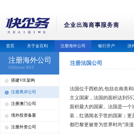
首页
关于金百利
注册海外公司
银行开户
涉
注册海外公司
注册法国公司
Offshore RST
搭建VIE架构
法国位于西欧的,包括在南美
注册离岸公司
主义国家，法国的面积达到5
注册澳门公司
面积最大的国家。法国是一个
装，红酒闻名于世的国家；更
境外投资备案
都巴黎更被誉为世界时尚“
浪漫
注册外资公司