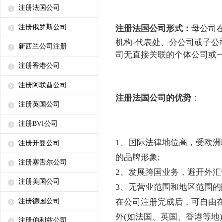
注册法国公司
注册俄罗斯公司
注册法国公司形式：
母公司
机构
-代表处、分公司或子
新西兰公司注册
司无直接关联的个体公司或
注册香港公司
注册阿联酋公司
注册法国公司的优势
：
注册英国公司
注册BVI公司
1、国际法律地位高，受欧
注册开曼公司
的品牌形象;
注册塞舌尔公司
2、发展跨国业务，避开外汇
注册美国公司
3、无营业范围和地区范围的
注册德国公司
在公司注册完成后，可自由
外(如法国、英国、香港等地
注册伯利兹公司