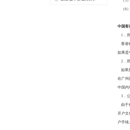
（
5
（
6
中国客
1
．
香港
如果是
2
．
如果
在广州
中国内
3
．
由于
开户文
户手续