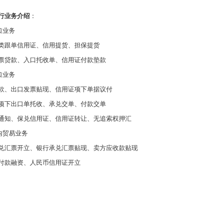
行业务介绍
：
口业务
类跟单信用证、信用提货、担保提货
票贷款、入口托收单、信用证付款垫款
口业务
款、出口发票贴现、信用证项下单据议付
项下出口单托收、承兑交单、付款交单
通知、保兑信用证、信用证转让、无追索权押汇
内贸易业务
兑汇票开立、银行承兑汇票贴现、卖方应收款贴现
付款融资、人民币信用证开立