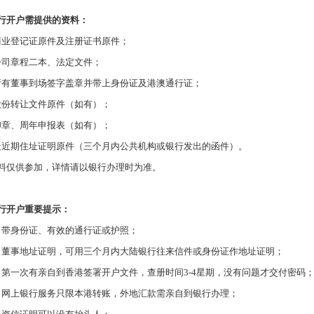
行开户需提供的资料：
商业登记证原件及注册证书原件；
公司章程二本、法定文件；
所有董事到场签字盖章并带上身份证及港澳通行证；
股份转让文件原件（如有）；
印章、周年申报表（如有）；
最近期住址证明原件（三个月内公共机构或银行发出的函件）。
料仅供参加，详情请以银行办理时为准。
行开户重要提示：
）带身份证、有效的通行证或护照；
）董事地址证明，可用三个月内大陆银行往来信件或身份证作地址证明；
）第一次有亲自到香港签署开户文件，查册时间
3-4
星期，没有问题才交付密码
）网上银行服务只限本港转账，外地汇款需亲自到银行办理；