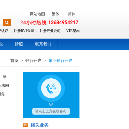
网站地图
繁体
简体
牙认证
注册BVI公司
注册开曼公司
VIE架构
税
牌照
联系我们
首页
>
银行开户
>
东亚银行开户
。早
从未间
服务，
相关业务