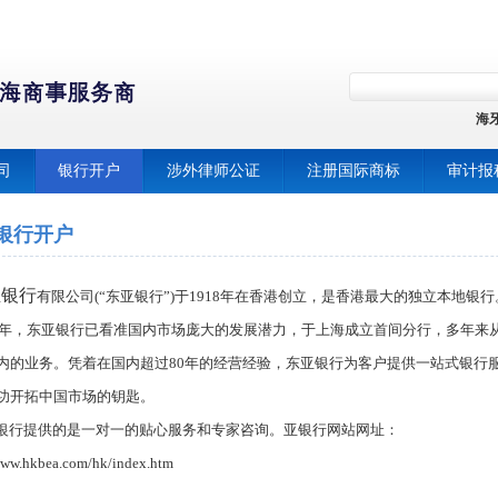
海
司
银行开户
涉外律师公证
注册国际商标
审计报
银行开户
亚银行
有限公司
(
“东亚银行”
)
于
1918
年在香港创立，是香港最大的独立本地银行
年，东亚银行已看准国内市场庞大的发展潜力，于上海成立首间分行，多年来
内的业务。凭着在国内超过
80
年的经营经验，东亚银行为客户提供一站式银行
功开拓中国市场的钥匙。
银行提供的是一对一的贴心服务和专家咨询。
亚银行网站网址：
www.hkbea.com/hk/index.htm