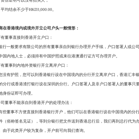
）资信证明可以没有抬头人；
）平均结余不少于
HKD3,000.00
。
商在香港境内或境外开立公司户头一般情形：
所有董事直接到香港开立户口：
银行一般要求有限公司的所有董事亲自到银行办理开户手续，户口签署人或公
中国内地人士，必须持有中国护照或来往港澳通行证方可办理开户。
所有董事到内地外资银行开立离岸户口：
您没有护照，您可以到香港银行设在中国境内的分行开立离岸户口，香港汇丰
的分行或香港渣打银行设在深圳的分行。户口签署人及非户口签署人的董事只
地身份证即可办理。
公司董事不能亲自到香港开户的处理办法：
有些董事不方便直接到香港银行开户，他们可以在香港银行设在中国境内的分
件（俗称签名见证），等到分银行把文件送到香港总行后，我们再到总行代为
。由于此类开户较为复杂，开户前可向我们查询。