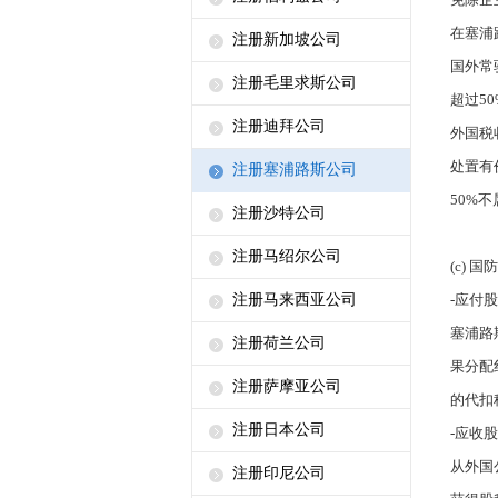
在塞浦
注册新加坡公司
国外常
注册毛里求斯公司
超过5
注册迪拜公司
外国税
处置有
注册塞浦路斯公司
50%
注册沙特公司
注册马绍尔公司
(c) 
注册马来西亚公司
-应付
塞浦路
注册荷兰公司
果分配
注册萨摩亚公司
的代扣
注册日本公司
-应收
从外国
注册印尼公司