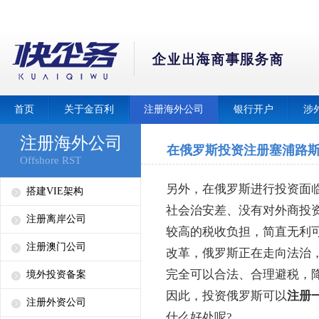
首页
关于金百利
注册海外公司
银行开户
涉
注册海外公司
在俄罗斯投资注册塞浦路
Offshore RST
另外，在俄罗斯进行投资面
搭建VIE架构
社会治安差、没有对外商投
注册离岸公司
较高的税收负担，简直无利
注册澳门公司
改革，俄罗斯正在走向法治
完全可以合法、合理避税，
境外投资备案
因此，投资俄罗斯可以
注册
注册外资公司
什么好处呢?