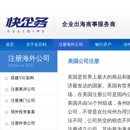
首页
关于金百利
注册海外公司
银行开户
涉
注册海外公司
美国公司注册
Offshore RST
美国是世界上最大的商品和
搭建VIE架构
济最发达的国家。美国有世
注册离岸公司
场，在
美国注册公司
是国内
注册澳门公司
美国共由50个州组成，各州
公司，不管是在任何州办理
境外投资备案
法不同，公司所交的税也不
注册外资公司
注册成立公司。其中最为著