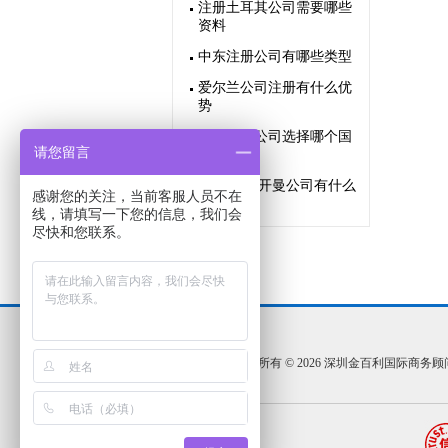
注册土耳其公司需要哪些
资料
中东注册公司有哪些类型
爱尔兰公司注册有什么优
势
注册欧洲公司选择哪个国
请您留言
家注册好
bvi公司与开曼公司有什么
感谢您的关注，当前客服人员不在
区别
线，请填写一下您的信息，我们会
尽快和您联系。
版权所有 © 2026 深圳金百利国际商务顾