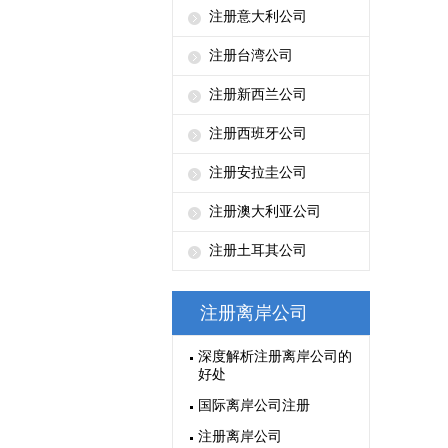
注册意大利公司
注册台湾公司
注册新西兰公司
注册西班牙公司
注册安拉圭公司
注册澳大利亚公司
注册土耳其公司
注册离岸公司
深度解析注册离岸公司的
好处
国际离岸公司注册
注册离岸公司