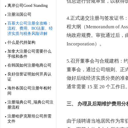
信息进行合规审查，以获得
离岸公司Good Standing
注册法国公司
4.正式递交注册与签发证书：
百慕大公司注册全攻略：
程大纲（Memorandum of A
流程、费用、BO法案、经
济实质与税务风险详解
纳政府规费。审批通过后，由注册处
什么是代持架构
Incorporation）。
加拿大注册公司需要什么
手续和条件
5.召开董事会与合规建档：
在韩国如何注册电商公司
董事会，通过公司细则、正
良好信誉证明如何开具认
做好后续经济实质分类的准
证
通常需要 15 至 20 个工作日
海外各国公司注册年检时
间
注册瑞典公司_瑞典公司注
三、 办理及后期维护费用分
册流程
注册哈萨克斯坦公司所需
由于须聘请当地居民作为常
文件