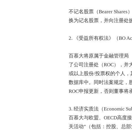
不记名股票（Bearer Sh
换为记名股票，并向注册处
2. 《受益所有权法》（BO 
百慕大将原属于金融管理局
了公司注册处（ROC），并
或以上股份/投票权的个人，
数据库中。同时法案规定，股
ROC申报更新，否则董事将
3. 经济实质法（Economic Sub
百慕大与欧盟、OECD高度
关活动”（包括：控股、总