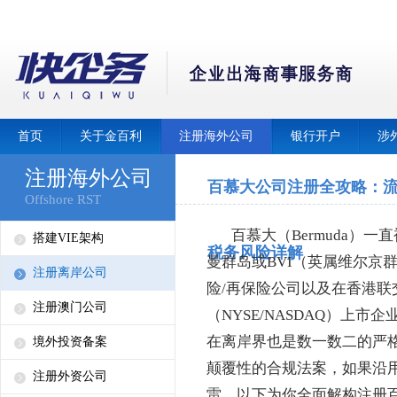
首页
关于金百利
注册海外公司
银行开户
涉
注册海外公司
百慕大公司注册全攻略：流
Offshore RST
百慕大（Bermuda）一
搭建VIE架构
税务风险详解
曼群岛或BVI（英属维尔京
注册离岸公司
险/再保险公司以及在香港联
注册澳门公司
（NYSE/NASDAQ）上
在离岸界也是数一数二的严
境外投资备案
颠覆性的合规法案，如果沿
注册外资公司
雷。以下为你全面解构注册百慕