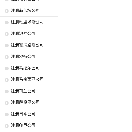
注册新加坡公司
注册毛里求斯公司
注册迪拜公司
注册塞浦路斯公司
注册沙特公司
注册马绍尔公司
注册马来西亚公司
注册荷兰公司
注册萨摩亚公司
注册日本公司
注册印尼公司