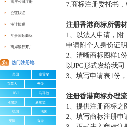
离岸公司注册
7.
商标注册委托书，
公证认证
注册香港商标所需
审计报税
1
、以法人申请，附
注册国际商标
申请附个人身份证
离岸银行开户
2
、清晰商标图样
1
热门注册地
以
JPG
形式发给我司
3
、填写申请表
1
份
美国
塞舌尔
百慕大
开曼
BVI
马耳他
注册香港商标办理
马绍尔
新加坡
1
、提供注册商标之
德国
法国
2
、填写商标注册申
英国
香港
3
、正式进入商标注