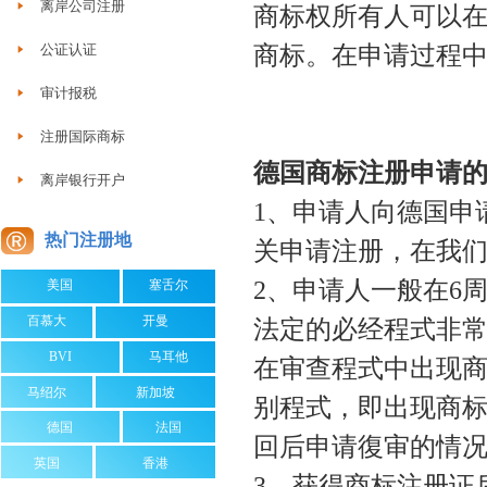
离岸公司注册
商标权所有人可以
商标。在申请过程
公证认证
审计报税
注册国际商标
德国商标注册申请
离岸银行开户
1、申请人向德国申
热门注册地
关申请注册，在我
2、申请人一般在
6
美国
塞舌尔
百慕大
开曼
法定的必经程式非
BVI
马耳他
在审查程式中出现
马绍尔
新加坡
别程式，即出现商
德国
法国
回后申请復审的情
英国
香港
3、获得商标注册证