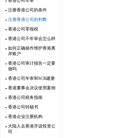
香港公司年审
注册香港公司的条件
注册香港公司的利弊
香港公司零报税
香港公司不年审会怎么样
如何正确操作维护香港离
岸账户
香港公司审计报告一定要
做吗
香港公司年审和SCR建册
香港董事会决议使用案例
香港公司税务指南
香港公司转秘书
香港企业注册机构
大陆人去香港开设投资公
司