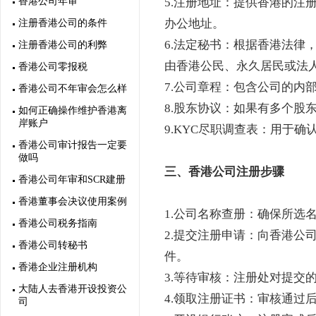
香港公司年审
5.注册地址：提供香港的注
办公地址。
注册香港公司的条件
6.法定秘书：根据香港法律
注册香港公司的利弊
由香港公民、永久居民或法
香港公司零报税
7.公司章程：包含公司的内
香港公司不年审会怎么样
8.股东协议：如果有多个股
如何正确操作维护香港离
岸账户
9.KYC尽职调查表：用于
香港公司审计报告一定要
做吗
三、香港公司注册步骤
香港公司年审和SCR建册
香港董事会决议使用案例
1.公司名称查册：确保所选
香港公司税务指南
2.提交注册申请：向香港公
香港公司转秘书
件。
香港企业注册机构
3.等待审核：注册处对提交
大陆人去香港开设投资公
4.领取注册证书：审核通过
司