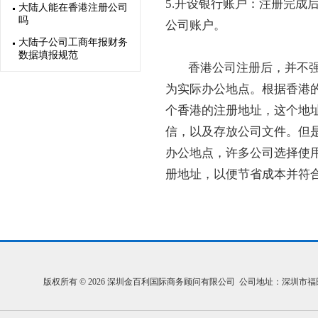
5.开设银行账户：注册完成
大陆人能在香港注册公司
吗
公司账户。
大陆子公司工商年报财务
数据填报规范
香港公司注册后，并不强
为实际办公地点。根据香港
个香港的注册地址，这个地
信，以及存放公司文件。但
办公地点，许多公司选择使
册地址，以便节省成本并符
版权所有 © 2026 深圳金百利国际商务顾问有限公司 公司地址：深圳市福田区福中